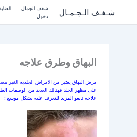
خطي
شغف الجمال
العناي
شـغـف الـجـمـال
لى
دخول
لمحتوى
البهاق وطرق علاجه
مرض البهاق يعتبر من الامراض الجلديه الغير مع
على مظهر الجلد فهنالك العديد من الوصفات الط
علاجه تابعو المزيد للتعرف عليه بشكل موسع :_