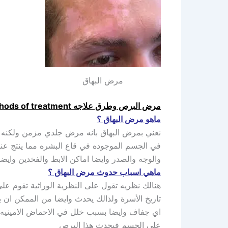
مرض البهاق
مرض البرص وطرق علاجه Leprosy disease and methods of treatment
ماهو مرض البهاق ؟
نعني بمرض البهاق بانه مرض جلدي مزمن ولكنه غ
في الجسم الموجوده في قاع البشره مما ينتج عنه
والوجه والصدر وايضا اماكن الابط والفخدين وايض
ماهي اسباب حدوث مرض البهاق ؟
تاريخ الأسرة ولذالك يحدث وايضا من الممكن ان 
على الجسم فيحدث هذا البرص