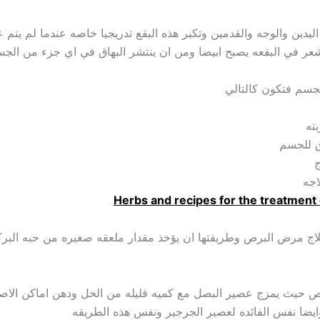
دين والوجه والقدمين وتكبر هذه البقع تدريجيا خاصه عندما لم يتم علا
ر في البقعه يصبح ابيضا ومن ان ينتشر البهاق في اي جزء من الجسم
لجسم فتكون كالتالي
ته
ق للجسم
ج
اجه
لاج مرض البرص وطريقتها ان يؤخذ مقدار ملعقه صغيره من حبه البركه و
رص حيث يمزج عصير البصل مع كميه قليله من الخل ودهن اماكن الاصابه
يضا نفس الفائده لعصير الجرجير ونفس هذه الطريقه