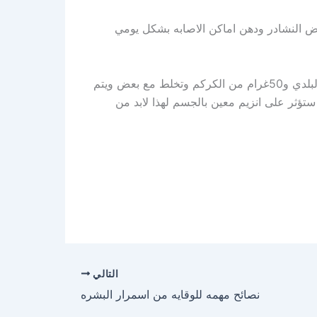
 النشادر ودهن اماكن الاصابه بشكل يومي
هذه وصفه الدكتور عبد الباسط لعلاج البهاق وهي وصفه مجربه عند الكثير وقد استفادوا منها وهي 100غرام من الخله البلدي و50غرام من الكركم وتخلط مع بعض ويتم
 ستؤثر على انزيم معين بالجسم لهذا لابد من
التالي
نصائح مهمه للوقايه من اسمرار البشره