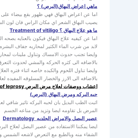
ماهي اعراض البهاق(البرص) ؟
اما عن اعراض البهاق فهي ظهور بقع بيضاء على الي
يصيب البهاق الشعر اي مكان الراس فان لون الشع
ما هو علاج البهاق ؟ Treatment of vitiligo
اما عن كيفيه علاج البهاق فيكون بالعنايه بصحه ا
لابد من شرب الماء الكثير لمحاربه جفاف البشره
وايضا تجنب حدوث الامساك وتناول ملينات لمحارب
بالاضافه الى كثره الحركه والمشي لحدوث التعر
وايضا تناول اللحوم والكبده خاصه اثناء فتره العلا
بالاضافه الى الارز والخضار المسلوقه المفيده لعل
اعشاب ووصفات لعلاج مرض البرص Herbs and recipes for the treatment of leprosy
حبه البركه ومرض البهاق (البرص)
اثبت الطب البديل بان لحبه البركه تاثير شافي لع
المرض بل تقاومه ايضا وتزيد من مناعه الجسم
عصير البصل والامراض الجلديه Dermatology
ايضا يمكننا الاستفاده من عصير البصل لعلاج الب
الشفاء منه وبالطبع مع التعرض لاشعه الشمس وا