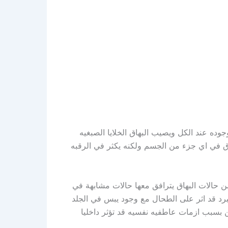
ه عند الكل ويصيب البهاق الخلايا الصبغيه
اق في اي جزء من الجسم ولكنه يكثر في الرقبه
يه تقول على النظرية الوراثية تقوم على فرضية حدوث خلل في الجينات الوراثية للمريض كون حوالي 30%من حالات البهاق يترافق معها حالات مشابهة في
برد قد اثر على الطحال مع وجود يبس في الجلد
ا خلل في الهرمونات ومن الممكن بسبب ازمات عاطفيه نفسيه قد تؤثر داخليا