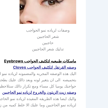
وصفات لزياده نمو الحواجب
شعر الحاجبين
حاجبين
تدليك شعر الحاجبين
ماسكات طبيعيه لتكثيف الحواجب Eyebrows
وصفه القرنفل لتكثيف الحواجب Cloves
اليك هذه الوصفه المجربه والمضمونه لزياده نمو ا
بتحميصه الى ان يتغير لونه وبعد ذالك عليك بطح
حواجبك يوميا كل مساء ومع تكرار ذالك ستلاحظي
وصفه زيت الزيتون والخروع لزياده نمو الحاجبين
واليك ايضا هذه الطريقه المفيده لزياده نمو الحا
لزياده نمو الحاجبين وما عليك الا خلط كميه من