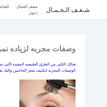
خطي
شغف الجمال
العناي
شـغـف الـجـمـال
لى
دخول
لمحتوى
وصفات مجربه لزياده نمو
هنالك الكثير من الطرق الطبيعيه المفيده االتي ت
الوصفات المجربه لتكثيف شعر الحاجبين واليك بقي