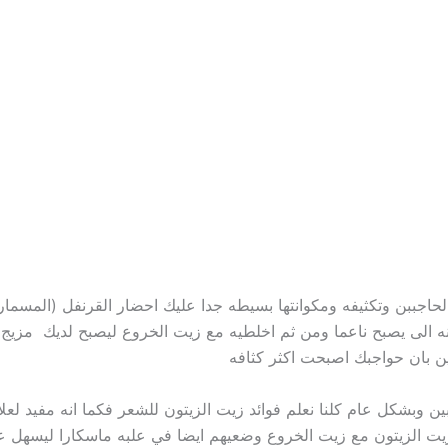
لحاجببن وتكثيفه ومكوانتها بسيطه جدا عليك احضار القرنفل (المسمار)
نه الى يصبح ناعما ومن ثم اخلطيه مع زيت الخروع ليصبح لديك مزيج
ن بان حواجبك اصبحت اكثر كثافه
جبين وبشكل عام كلنا نعلم فوائد زيت الزيتون للشعر فكما انه مفيد ل
 زيت الزيتون مع زيت الخروع وضعيهم ايضا في علبه ماسكارا ليسهل ع