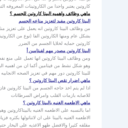
كاروتين يعتبر واحدا من الكاروتينات المعروفه التي تدعى provitamin لان الجسم يمكن تحويلها الى الريتينول وهو شك
ماهي وظائف واهميه البيتا كاروتين للجسم ؟
البيتا كاروتين مفيد لتعزيز مناعه الجسم
من وظائف البيتا كاروتين انه يعمل على تعزيز م
بشكل عام ومنها الكاروتين الفا (نوع من الكاروتينا
كاروتين حمايه لخلايا الجسم من الضرر
البيتا كاروتين مصدر مهم لفيتامين أ
ومن وظائف البيتا كاروتين انها تعمل على منع نفص 
وهو شكل نشط من فيتامين أكما ان من اهميه البيت
للبيتا كاروتين دور مهم في تعزيز الصحه الانجابيه
ماهي اضرار نقص البيتا كاروتين ؟
اذا لم يتم اخذ حاجه الجسم من البيتا كاروتين 
للاصابه بازمات القلب وامراض السرطانات
ماهي الاطعمه الغنيه بالبيتا كاروتين ؟
اما بالنسبه على الاطعمه الغنيه بالبيتاكاروتين 
الاطعمه الغنيه بالبيتا على ان لاتناتولها بكثره ف
مقلقه كثيرا والافضل طهو الاغذيه على البخار حتى