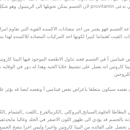
ل نشط من فيتامين A
ناعه الجسم فهو يعتبر من احد مضادات الاكسده القويه التي تقاوم ا
ت )لقيت اهتماما كبيرا لكونها احد المركبات المضاده للاكسده لهذا ينصح
فيتامين أ في الجسم فعند تناول الاطعمه الموجود فيها البيتا كاروتين
ا كاروتين انه يعمل على تنشيط خلايا الحيه وهذا له دور في الوقاي
 للزوجين
فان نقصه سيكون متعلقا باعراض نقص فيتامين أ ونقصه ايضا قد يؤثر
وهي البطاطا الحلوة_السبانخ_البروكلي _الكرنبالقرع _اللفت _الشمام _ا
زيادته بالجسم قد يؤدي الى ظهور اللون الاصفر في الجلد وغالبا مايحدث
 نحصل على الفائده من البيتا كاروتين واخيرا وليس اخرا ننصح الجميع ب