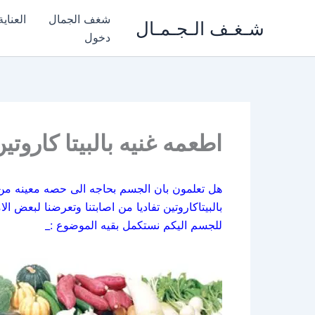
خطي
شغف الجمال
العناي
شـغـف الـجـمـال
لى
دخول
لمحتوى
اطعمه غنيه بالبيتا كاروتي
هل تعلمون بان الجسم بحاجه الى حصه معينه من ال
بالبيتاكاروتين تفاديا من اصابتنا وتعرضنا لبعض 
للجسم اليكم نستكمل بقيه الموضوع :_