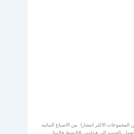
ن المجموعات الاكثر انتشارا من الاصباغ النباتيه
,والبيتا كاروتين يعتبر واحدا من اكثر الكاروتينات وجودا في الاغذيه وعند تناولنا لبعض الاغذيه الغنيه بالبيتا كاروتين فانه يتحول بالجسم الى فيتامين Aالنشط فالبيتا