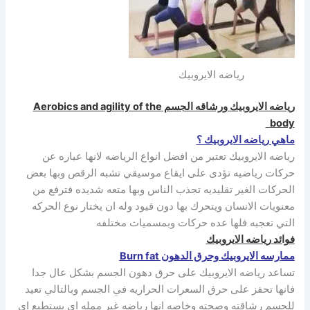
رياضه الايروبيك
رياضه الايروبيك ورشاقه الجسم Aerobics and agility of the
body
ماهي رياضه الايروبيك ؟
رياضه الايروبيك تعتبر من افضل انواع الرياضه لانها عباره عن
حركات رياضيه تؤدى على ايقاع موسيقي تشبه الرقص وبها بعض
الحركات الغير تقليديه تجذب الناس وبها متعه شديده فترفع من
معنويات الانسان ويتحرك بها دون قيود وله ان يختار نوع الحركه
التي تعجبه فلها عده حركات وبمسميات مختلفه
فوائد رياضه الايروبيك
ممارسه الايروبيك وحرق الدهون Burn fat
تساعد رياضه الايروبيك على حرق دهون الجسم بشكل عال جدا
فانها تحفز على حرق السعرات الحراريه في الجسم وبالتالي تعيد
للجسم رشاقته وصحته وخاصه انها رياضه غير ممله اي يستطيع اي