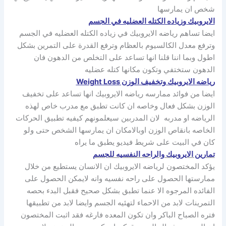
شخص ان يمارسها
الايروبيك وزياده الكتله العضليه في الجسم
ايضا تساهم رياضه الايروبيك في زياده الكتله العضليه في الجسم
وترفع معدل الكالسيوم بالعظام وترفع القدرة على التمرين بشكل
اطول وبما اننا قلنا انها تساعد على التخلص من الدهون فان
الدهون ستختفي وتكون مكانها كتله عضليه
رياضه الايروبيك وتخفيف الوزن Weight Loss
ايضا من فوائد ممارسه رياضه الايروبيك انها تساعد على تخفيف
الوزن بشكل فعال وخاصه ان كانت تطبق مع مدرب خاص لهذه
الرياضه او مدربه لان المدربين سيعلمونهم كيفيه تطبيق الحركات
الخاصه بانقاص الوزن اوبالامكان ان يمارسها الشخص حتى ولو
كان في البيت على شريط فيديو يطبق ما يراه
تمارين الايروبيك والراحه النفسيه للجسم
يؤكد المختصون لرياضه الايروبيك ان الانسان يستطيع من خلال
ممارستها الحصول على راحه نفسيه وانه لايمكن الحصول على
الفائده المرجوه الا عنما تطبق بشكل صحيح فقبل البدء بحصه
التمرينات لابد من الاحماء لتهئيه الجسم وايضا لابد من تطبيقها
فتره الصباح الباكر وان تكون المعده فارغه فقد اثبت المختصون