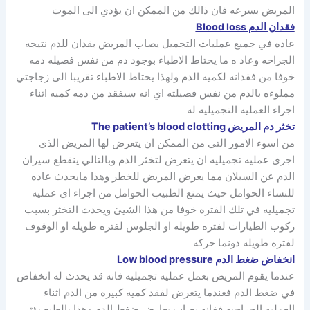
المريض بسرعه فان ذالك من الممكن ان يؤدي الى الموت
فقدان الدم Blood loss
عاده في جميع عمليات التجميل يصاب المريض بقدان للدم نتيجه
الجراحه وعاد ه ما يحتاط الاطباء بوجود دم من نفس فصيله دمه
خوفا من فقدانه لكميه الدم ولهذا يحتاط الاطباء تقريبا الى زجاجتي
مملوءه بالدم من نفس فصيلته اي انه سيفقد من دمه كميه اثناء
اجراء العمليه التجميليه له
تخثر دم المريض The patient’s blood clotting
من اسوء الامور التي من الممكن ان يتعرض لها المريض الذي
اجرى عمليه تجميليه ان يتعرض لتخثر الدم وبالتالي ينقطع سيران
الدم عن السيلان مما يعرض المريض للخطر وهذا مايحدث عاده
للنساء الحوامل حيث يمنع الطبيب الحوامل من اجراء اي عمليه
تجميليه في تلك الفتره خوفا من هذا الشيئ ويحدث التخثر بسبب
ركوب الطيارات لفتره طويله او الجلوس لفتره طويله او الوقوف
لفتره طويله دونما حركه
انخفاض ضغط الدم Low blood pressure
عندما يقوم المريض بعمل عمليه تجميليه فانه قد يحدث له انخفاض
في ضغط الدم فعندما يتعرض لفقد كميه كبيره من الدم اثناء
العمليه الجراحيه ففانه يصاب بعارض ضغط الدم وهذا بالطبع يؤثر