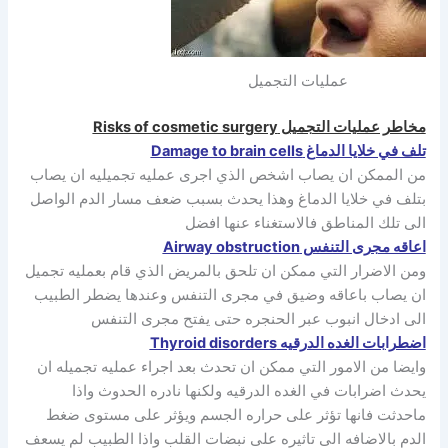
عمليات التجميل
مخاطر عمليات التجميل Risks of cosmetic surgery
تلف في خلايا الدماغ Damage to brain cells
من الممكن ان يصاب اشخص الذي اجرى عمليه تجميليه ان يصاب
بتلف في خلايا الدماغ وهذا يحدث بسبب ضعف مسار الدم الواصل
الى تلك المناطق فالاستغناء عنها افضل
اعاقه مجرى التنفس Airway obstruction
ومن الاضرار التي ممكن ان تلحق بالمريض الذي قام بعمليه تجميل
ان يصاب باعاقه وضيق في مجرى التنفس وعندها يضطر الطبيب
الى ادخال انبوب عبر الحنجره حتى يفتح مجرى التنفس
اضطرابات الغده الدرقيه Thyroid disorders
وايضا من الامور التي ممكن ان تحدث بعد اجراء عمليه تجميله ان
يحدث اضرابات في الغده الدرقيه ولكنها نادره الحدوث واذا
ماحدثت فانها تؤثر على حراره الجسم ويؤثر على مستوى ضغط
الدم بالاضافه الى تاثيره على نبضات القلب واذا الطبيب لم يسعف