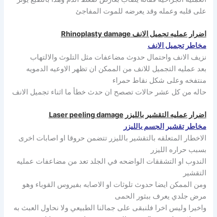
على قلبه وعمله وقد يعرضه للموت المفاجئ
اضرار عمليه تجميل الانف Rhinoplasty damage
مخاطر تجميل الانف
نزيف الانف واحتمال حدوث مضاعفات مثل التلوث والالتهاب
بعد عمليه التجميل للانف من الممكن ان تظهر الاوعيه الدمويه
منتفخه وعلى شكل نقاط حمراء
حاله من كل عشر حالات تصصح ان حدث خطأ ما اثناء تجميل الانف
اضرار عمليه التقشير بالليزر Laser peeling damage
مخاطر تقشير الجسم بالليزر
الاخطار المتعلقه بالتقشير بالليزر تتضمن حروقا او اصابات اخرى
بسبب حراره الليزر
الندوب او التشققات الواضحه في الجلد تعد من مضاعفات عمليه
التقشير
ومن الممكن ايضا حدوث تلوثات او الاصابه بفيروس القوباء وهو
مرض جلدي يعرف ببثور الحمى
واخيرا وليس اخرا فلنبقى على جمالنا الطبيعي ولا نحاول العبث به