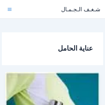
خطي
شـغـف الـجـمـال
لى
لمحتوى
عناية الحامل