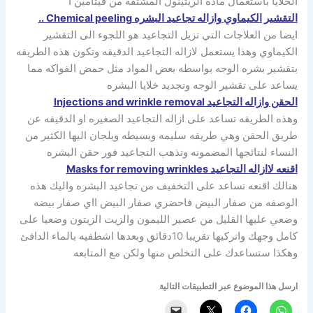
الخلايا باستعمال ماده الريتينول المشتقه من فيتامين أ
التقشير الكيماوي وازاله تجاعيد البشره Chemical peeling ..
ايضا من العلاجات التي تزيل التجاعيد هو اللجوء الى التقشير
الكيماوي وهذا يستعمل لازاله التجاعيد الدقيقه وتكون هذه الطريقه
بتقشير بشره الوجه بواسطه بعض المواد مثل حمض الفواكه مما
يساعد على تقشير الوجه وتجديد خلايا البشره
الحقن وازاله التجاعيد Injections and wrinkle removal
وهذه الطريقه تساعد على ازاله التجاعيد الصغيره او الدقيقه عن
طريق الحقن وهي طريقه سليمه وبسيطه ويلجان اليها الكثير من
النساء لنتائجها المضمونه وتذهب التجاعيد فور حقن البشره
اقنعه لاازاله التجاعيد Masks for removing wrinkles
هنالك اقنعه تساعد على التخفيف من تجاعيد البشره واليك هذه
الوصفه من صفار البيض فاحضري صفار البيض ااي صفار بيضه
وضعي عليها القليل من عصير الليمون والزيت الزيتون وضعيا على
كامل وجهك واتركيها تقريبا 10دقائق وبعدها اشطفيه بالماء الدافئ
وهكذا ستساعدك على التخلص منها ولكن مع المتابعه
ارسل هذا الموضوع عبر التطبيقات التالية