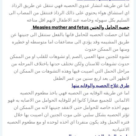
اما عن طريقه انتشار عدوى الحصبه فهي تنتقل عن طريق الرذاذ
اي استشاق هواء يحتوي على ذالك الرذاذ فتنتقل من المصاب الى
السليم بكل سهوله وخاصه عند الاطفال لانهم اقل مناعه
حصبه الحامل والجنين Measles mother and fetus
اما ان حصلت الحصبه للحامل فانها بالفعل ستنقل الى جنينها عن
طريق المشيمه وقد يؤدي الى مضاعفات اما متوسطه او خطيره
ومنها من الممكن حدوث
تشوه للجنين منها العمى ,الصم ,او تشوهات للقلب او من الممكن
حدوث تشوهات للاسنان ولكن تختلف حدتها باختلاف المرحله من
مراحل الحمل التي اصيبت فيها وهذه التشوهات من الممكن ان
لاتظهر الى بعد اربع سنين من عمر الطفل
طرق علاج الحصبه والوقايه منها
اما عن طريقه الوقايه من الحصبه فهي باخذ مطعوم الحصبه
الالماني للجميع صغارا كانوا ام للوقايه الحوامل من الاصابه به فهو
مهم اخذه خاصه للحوامل حتى لاتفقد جنينها لانه من الممكن ان
تؤثر الحصبه بشكل سلبي على موت الجنين ان اصيبت بها خلال
فتره الحمل وقد يكون منفردا اي اخذه لوحده او مع مطعوم الحصبه
الاعتياديه