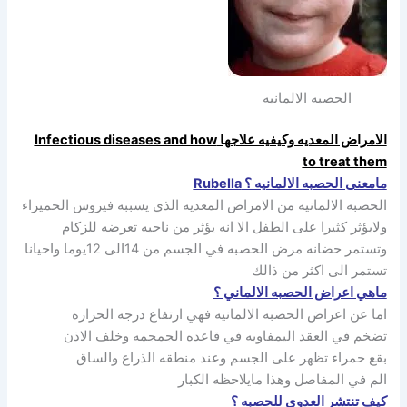
الحصبه الالمانيه
الامراض المعديه وكيفيه علاجها Infectious diseases and how
to treat them
مامعنى الحصبه الالمانيه ؟ Rubella
الحصبه الالمانيه من الامراض المعديه الذي يسببه فيروس الحميراء
ولايؤثر كثيرا على الطفل الا انه يؤثر من ناحيه تعرضه للزكام
وتستمر حضانه مرض الحصبه في الجسم من 14الى 12يوما واحيانا
تستمر الى اكثر من ذالك
ماهي اعراض الحصبه الالماني ؟
اما عن اعراض الحصبه الالمانيه فهي ارتفاع درجه الحراره
تضخم في العقد اليمفاويه في قاعده الجمجمه وخلف الاذن
بقع حمراء تظهر على الجسم وعند منطقه الذراع والساق
الم في المفاصل وهذا مايلاحظه الكبار
كيف تنتشر العدوى للحصبه ؟