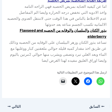
طريقه العنايه الشخصيه بمريض الحصبه
اما عن كيفيه العنايه بمريض الحصبه فهي الراحه التامه
واخذ الادويه التي تخفض درجه الحراره وايضا الم المفاصل
عدم الاختلاط بالناس في هذا الوقت حتى لاتنتقل العدوى والحصبه
الالمانيه تكسب الجسم مناعه بعد حدوثها
بذور الكتان والبيلسان والوقايه من الحصبه Flaxseed and
elderberry
تساعد بذور الكتان وزهر البيلسان على الوقايه من الحصبه وذالك
عن طريق اخذ مقدار كميه قليله حوالي ملعقتين كبار ووغليها مع
الماء وبعد الغلي تبرد وتصفى ويشرب منها حوالي 2مرتين باليوم
وايضا اوراق العليق مفيده لهذا الغرض ايضا
ارسل هذا الموضوع عبر التطبيقات التالية
السابق
التالي