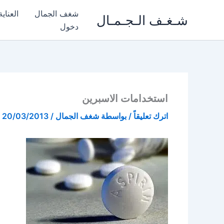
خطي
شغف الجمال
العناي
شـغـف الـجـمـال
لى
دخول
لمحتوى
استخدامات الاسبرين
اترك تعليقاً
/ بواسطة
شغف الجمال
/
20/03/2013