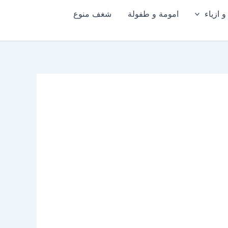
 ازياء
امومة و طفولة
شغف منوع