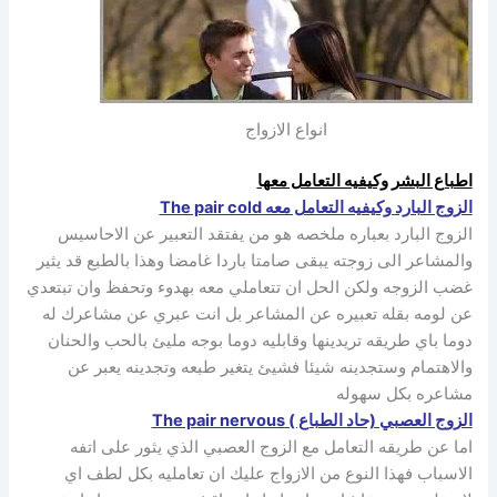
انواع الازواج
اطباع البشر وكيفيه التعامل معها
الزوج البارد وكيفيه التعامل معه The pair cold
الزوج البارد بعباره ملخصه هو من يفتقد التعبير عن الاحاسيس
والمشاعر الى زوجته يبقى صامتا باردا غامضا وهذا بالطبع قد يثير
غضب الزوجه ولكن الحل ان تتعاملي معه بهدوء وتحفظ وان تبتعدي
عن لومه بقله تعبيره عن المشاعر بل انت عبري عن مشاعرك له
دوما باي طريقه تريدينها وقابليه دوما بوجه مليئ بالحب والحنان
والاهتمام وستجدينه شيئا فشيئ يتغير طبعه وتجدينه يعبر عن
مشاعره بكل سهوله
الزوج العصبي (حاد الطباع ) The pair nervous
اما عن طريقه التعامل مع الزوج العصبي الذي يثور على اتفه
الاسباب فهذا النوع من الازواج عليك ان تعامليه بكل لطف اي