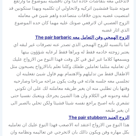
لاتدخلي معه بنقاشات حاده ابدا وان ناقشيته بموضوع ما وارتفع
صوته شيئا فششيئ اتركيه ولاتحاولي ان تكلميه وبهذا ستكونين قد
امتصيت غضبه بدون خلافات متصاعده واهم شيئ في معامله
الزوج العصبي ان لاترفعي صوتك عليه مهما كان حده الموضوع
الذي اثار غضبه
الزوج الهمجي وفن التعامل معه The pair barbaric
اما بالنسبه للزوج الهمجي الذي تصدر عنه تصرفات غير لبقه اي
يعتبر زوجته خادمه فقط له ويراها فقط لرعايه شؤؤون بيتها
ويسمعها كلاما غير لبق في كل وقت فهذا النوع من الازواج عليك
ان تعامليه مثلما تعاملين طفلك وكلنا نعلم بانالازواج يصبحون مثل
الاطفال فقط من تدليلهم والاهتمام بهم فاول شيئ تفعلينه ان
تجلسي معه جلسه هادئه في وقت يكون مزاجه مرتاحا وصارحيه
وقتها بان تطلبي منه ان يغير طريقه معاملته لك على ان تكوني
لبقه وحنونه في الكلام وان هذا الشيئ يجرخك ويتعبك نفسيا حتى
تشعري بانه اصبح يراجع نفسه شيئا فشيئا ولكن تحلي بالصبر الى
ان يغير طبعه
الزوج العنيد The pair stubborn
هذا النوع من الازواج اعتقد انه الاصعب فهذا النوع عليك ان تعامليه
بكل مهاره وفن ويكون ذالك بان لاتخرجي عن تعاليمه ونظامه وان