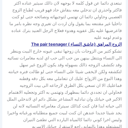
تبتعدي دائما عن قول كلمه لا بوجهه لان ذالك سيثير عناده اكثر
فاكثر واحذري ان تدخلي معه بنقاش حاد فهو قريب لطباع الزوج
العصبي وحاولي دائما ان تهتمي لتوجيهاته ونصائحه حتى لو كنت
داخليا غير مقتنعه بما يقول وان اردت ان تغيري وجه نظره بامر ما
فاعرضيها عليه بكل عفويه وهدوء فعلاج الرجل العنيد بترك عناده
وعدم لومه عليه
الزوج المراهق (عاشق النساء ) The pair teenager
تشكو كثير من الزوجات بان زوجها تبقى عيونه خارج البيت وينظر
الى النساء ويتنقل بينهن من حب الى حب اي لديه مغامرات نسائيه
وقد تكتشف الزوجه ذالك بسهوله وقد يكون الزوج غير سهل
لتكشفه ولكن لايخفى شيئا على النساء حتى لو طالت فتره خيانته
وهذا النوع من الازواج عليك ان تتعاملي معه بكل دقه وفطنه
فماعليك الا ان تسعي بكل الطرق لارجاعه الى بيت الزوجيه
فحاولي ان تجددي دائما بمظهرك وتهتمي به اكثر وتجعليه الاهتمام
الاكبر في حياتك وان تبادليه المشاعر بشكل دائم اي لاتدخلي الملل
الى حياته ابدا فان كنت كذالك سيترك مغامراته النسائيه لانه لن
يجد شيئا جديدا عندهن ان كنت لبيت جميع متطلباته ورغباته واخيرا
وليس اخرا كوني دائما كالمياه البارده التي تطفئ النيران
المشتعله وهذا بالنهايه راجع لاستقرار حياتك الاسريه