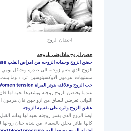
احضان الزوج
حضن الزوج ماذا يعني للزوجه
حضن الزوج وحمايه الزوجه من امراض القلب Heart Disease
الزوج الذي يضم زوجته الى صدره وبشكل يومي فا
مستويات هرمون الاوكسيتوسين تزداد وما يسمى به
حب الزوج وعلاقته بتوتر المراة Women tension
عندما يحتضن الزوج زوجته ويشعرها بحبه لها فان
اللواتي تعرضن للعناق من ازواجهن فان هرمون الك
عشق الزوج واثره على نفسيه الزوجه
ايضا الزوج الذي يغمر زوجته بحبه لها ودائم الق
كانها طائر محلق بالسماء من شده حنان زوجها لها
اهتمام الزوج وضغط الدم nteresting pair and blood pressure