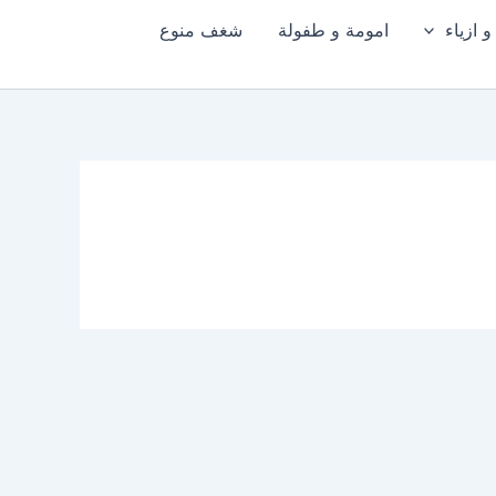
 ازياء
امومة و طفولة
شغف منوع