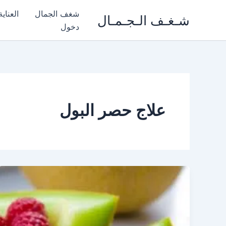
خطي
شغف الجمال
العناي
شـغـف الـجـمـال
لى
دخول
لمحتوى
علاج حصر البول