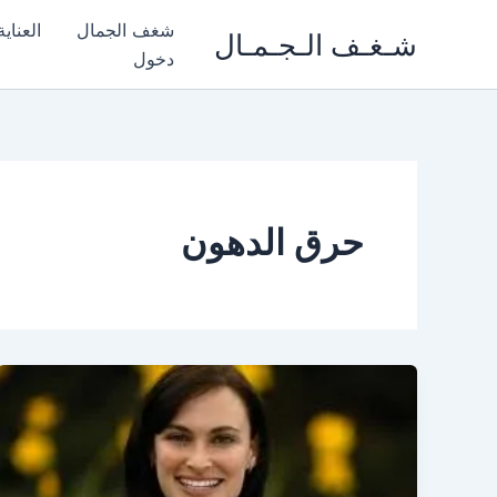
خطي
شغف الجمال
العناي
شـغـف الـجـمـال
لى
دخول
لمحتوى
حرق الدهون