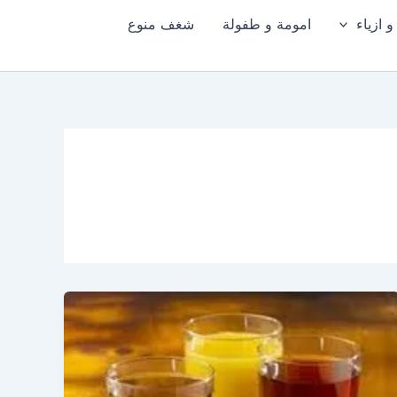
 ازياء
امومة و طفولة
شغف منوع