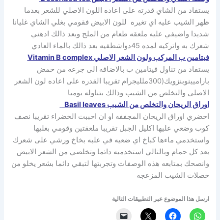
يستفاد من الشاي قدرته على اعاده اللون الاصلي للشعر بعدما
ظهر الشيب عليه اي تغيره للون الابيض فقومي بغلي الشاي غليانا
شديدا واضيفي عليه ملعقه طعام من الملح وبعد ذالك ادهني
شعرك به واتركيه لمده 45دواشطفيه بعد ذالك بالماء العادي
فيتامين ب المركب ولون الشعر الاصلي Vitamin B complex
يستفاد من تناول فيتامين ب بالاضافه الى جرعه من حمض
باراميينوبنزويك(300ملليجرام تقريبا القدره على اعاده لون الشعر
الاصلي والتخلص من الشيب وذالك بتناوله يوميا
اوراق الريحان والتخلص من الشيب Basil leaves
احضري اوراق الريحان المجففه او ان احببت الخضراء تقريبا نصف
كوب وضعي عليها اكليل الجبل تقريبا ملعقتين وقومي بغليها
واستخدمي ماءها كباخ اي ضعيه في علبه بخاخ ورشي على شعرك
بعد كل حمام وبالتالي استخدميه دائما وتخلصي من الشعر الابيض
وانصحك بمتابعه هذه الوصفات وتجربتها لتبقي دائما بشعر يخلو من
خصلات الشيب المزعجه
ارسل هذا الموضوع عبر التطبيقات التالية