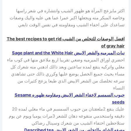
اكثر مايزعج المرأة هو ظهور الشيب وانتشاره في شعر راسها
وخاصه المبكر منه ويجعلها اكبر عمرا عما هي عليه واليك وصفات
تساعدك على اخفاء الشيب ومقاومته في نفس الوقت تابعي
افضل الوصفات للتخلص من الشيب The best recipes to get rid
of gray hair
نبات الميرميه والشعر الابيض Sage plant and the White Hair
احضري اوراق الميرميه وضعي تقريبا اربع ملاعق منها في كوب ماء
مغلي واتركيه ينقع لمده ساعتين وبعد ذالك ادهني منه شعرك كل
مساء بحيث جميع الخصل يوضع عليها وكرري ذالك حتى تشاهدي
سرعه تخلصك من الشعر الابيض الذي طبعا يزعج كثيرات من
النساء
حبوب السمسم لاخفاء الشعر الابيض ومقاومه ظهوره Sesame
seeds
عليك بنقع 2ملعقتان من حبوب السمسم في ماء مغلي لمده 20
دقيقه واستخدمي منقوعه دهان للشعر 3مرات يوميا ويوم عن يوم
ستلاحظين اختفاء الشيب من شعرك وسينال رضاكي
وصفه الشاي والتخلص من الشعر الابيض Described tea