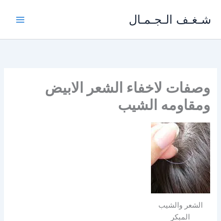
خطي
شـغـف الـجـمـال
لى
لمحتوى
وصفات لاخفاء الشعر الابيض
ومقاومه الشيب
الشعر والشيب
المبكر