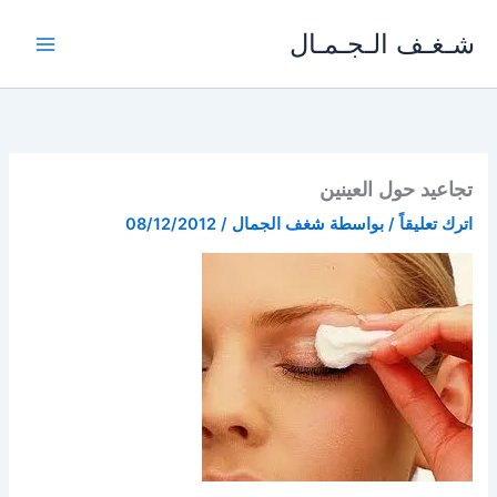
خطي
شـغـف الـجـمـال
لى
لمحتوى
تجاعيد حول العينين
اترك تعليقاً
/ بواسطة
شغف الجمال
/
08/12/2012