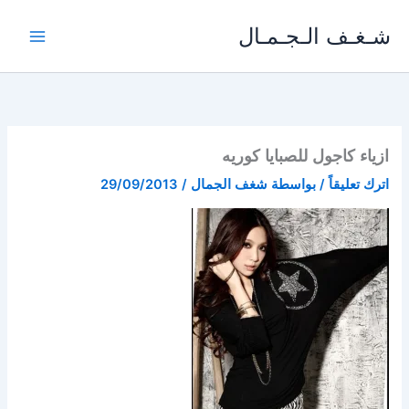
خطي
شـغـف الـجـمـال
لى
لمحتوى
ازياء كاجول للصبايا كوريه
اترك تعليقاً
/ بواسطة
شغف الجمال
/
29/09/2013