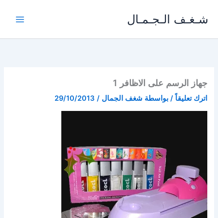
خطي
شـغـف الـجـمـال
لى
لمحتوى
جهاز الرسم على الاظافر 1
اترك تعليقاً
/ بواسطة
شغف الجمال
/
29/10/2013