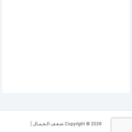
Copyright © 2026 شـغـف الـجـمـال |