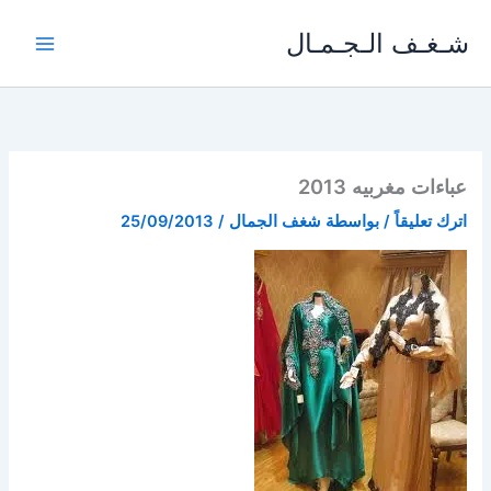
خطي
شـغـف الـجـمـال
لى
لمحتوى
عباءات مغربيه 2013
اترك تعليقاً
/ بواسطة
شغف الجمال
/
25/09/2013