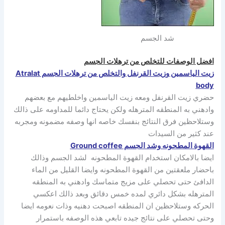
شد الجسم
افضل الوصفات للتخلص من ترهلات الجسم
زيت الياسمين وزيت القرنفل والتخلص من ترهلات الجسم Atralat
body
حضري زيت القرنفل ومعه زيت الياسمين واخلطيهم مع بعضهم
وادهني به المنطقه المترهله ولكن يحتاج دائما للمداومه على ذالك
وستلاحظين فرق النتائج بنفسك خاصه انها وصفه مضمونه ومجربه
عند كثير من السيدات
القهوة المطحونه وشد الجسم Ground coffee
ايضا بالامكان استخدام القهوة المطحونه لشد الجسم وذالك
باحضار ملعقتين من القهوة المطحونه وايضا القليل من الماء
الدافئ حتى تحصلي على مزيج متماسك وادهني به المنطقه
المترهله بشكل دائري لمده خمس دقائق وبعد ذالك اعكسي
الحركه وستلاحظين ان المنطقه اصبحت دهنيه وذات نعومه ايضا
وحتى تحصلي على نتائج جيده تابعي هذه الوصفه باستمرار