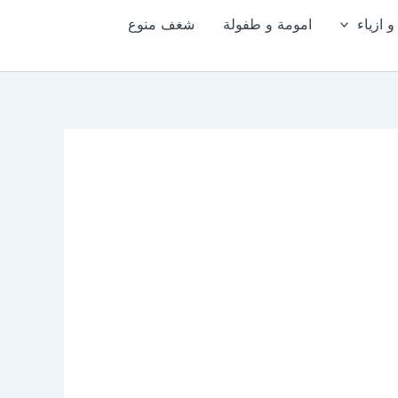
 ازياء
امومة و طفولة
شغف منوع