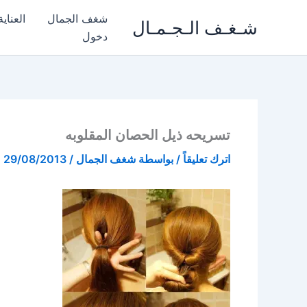
خطي
شغف الجمال
العناي
شـغـف الـجـمـال
لى
دخول
لمحتوى
تسريحه ذيل الحصان المقلوبه
اترك تعليقاً
/ بواسطة
شغف الجمال
/
29/08/2013