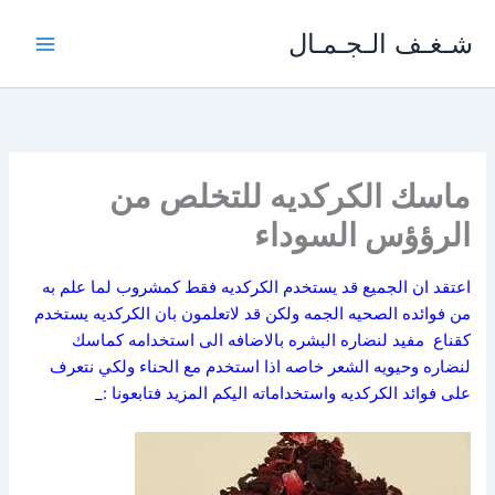
خطي
شـغـف الـجـمـال
لى
لمحتوى
ماسك الكركديه للتخلص من
الرؤؤس السوداء
اعتقد ان الجميع قد يستخدم الكركديه فقط كمشروب لما علم به
من فوائده الصحيه الجمه ولكن قد لاتعلمون بان الكركديه يستخدم
كقناع مفيد لنضاره البشره بالاضافه الى استخدامه كماسك
لنضاره وحيويه الشعر خاصه اذا استخدم مع الحناء ولكي نتعرف
على فوائد الكركديه واستخداماته اليكم المزيد فتابعونا :_