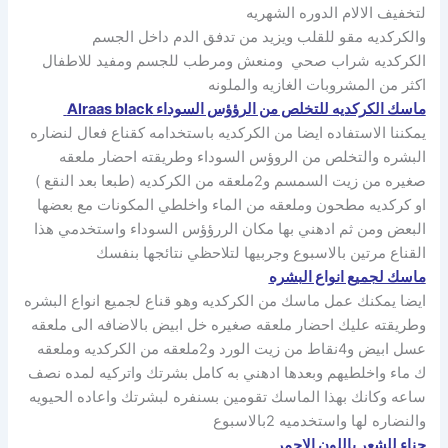
لتخفيف الالام الدوره الشهريه
والكركديه مقو للقلب ويزيد من تدفق الدم داخل الجسم
الكركديه شراب صحي ومنعش ومرطب للجسم ومفيد للاطفال
اكثر من المشروبات الغازيه والملونه
ماسك الكركديه للتخلص من الرؤؤس السوداء Alraas black
يمكننا الاستفاده ايضا من الكركديه باستخدامه كقناع فعال لنضاره
البشره والتخلص من الروؤس السوداء وطريقته احضار ملعقه
صغيره من زيت السمسم و2ملعقه من الكركديه (طبعا بعد النقع )
او كركديه مطحون وملعقه من الماء واخلطي المكونات مع بعضها
البعض ومن ثم ادهني بها مكان الررؤؤس السوداء واستخدمي هذا
القناع مرتين بالاسبوع وجربيها لتلاحظي نتائجها بنفسك
ماسك لجميع انواع البشره
ايضا يمكنك عمل ماسك من الكركديه وهو قناع لجميع انواع البشره
وطريقته عليك احضار ملعقه صغيره خل ابيض بالاضافه الى ملعقه
عسل ابيض و4نقاط من زيت الورد و2ملعقه من الكركديه وملعقه
ك ماء واخلطيهم وبعدها ادهني به كامل بشرتك واتركيه لمده نصف
ساعه وكانك بهذا الماسك تقومين بسنفره لبشرتك واعاده الحيويه
والنضاره لها واستخدميه 2بالاسبوع
حناء للشعر باللون الاحمر