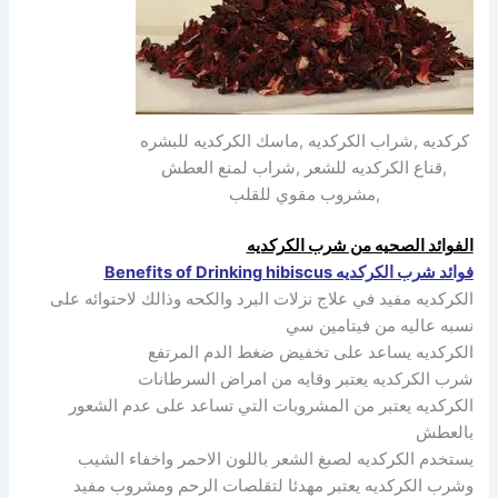
كركديه ,شراب الكركديه ,ماسك الكركديه للبشره
,قناع الكركديه للشعر ,شراب لمنع العطش
,مشروب مقوي للقلب
الفوائد الصحيه من شرب الكركديه
فوائد شرب الكركديه Benefits of Drinking hibiscus
الكركديه مفيد في علاج نزلات البرد والكحه وذالك لاحتوائه على
نسبه عاليه من فيتامين سي
الكركديه يساعد على تخفيض ضغط الدم المرتفع
شرب الكركديه يعتبر وقايه من امراض السرطانات
الكركديه يعتبر من المشروبات التي تساعد على عدم الشعور
بالعطش
يستخدم الكركديه لصبغ الشعر باللون الاحمر واخفاء الشيب
وشرب الكركديه يعتبر مهدئا لتقلصات الرحم ومشروب مفيد