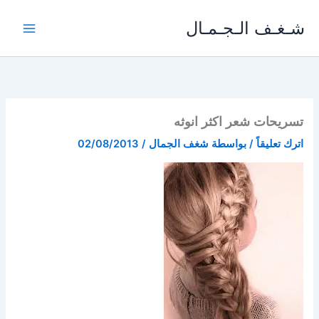
خطي
شـغـف الـجـمـال
لى
لمحتوى
تسريحات شعر اكثر انوثه
اترك تعليقاً
/ بواسطة
شغف الجمال
/
02/08/2013