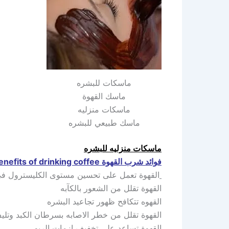
ماسكات للبشره
ماسك القهوة
ماسكات منزليه
ماسك طبيعي للبشره
ماسكات منزليه للبشره
فوائد شرب القهوة The benefits of drinking coffee
القهوة تعمل على تحسين مستوى الكليسترول في
القهوة تقلل من الشعور بالكآبه
القهوه تتكافح ظهور تجاعيد البشره
القهوة تقلل من خطر الاصابه بسرطان الكبد وتليف
القهوة تساعد على تخفيف ازمات الربو