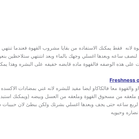
 لانه فقط يمكنك الاستفاده من بقايا مشروب القهوة فعندما تنتهي م
لنصف ساعه وبعدها اغسلي وجهك بالماء وبعد انتنتهي ستلاحظين بنعو
 على هذه الوصفه فالقهوة ماده قابضه خفيفه على البشره وهذا يمكن 
والقهوة معا فالكاكاو ايضا مفيد للبشره لانه غني بمضادات الاكسده
عقه من مسحوق القهوة وملعقه من العسل وبيضه (ويمكنك استبدال ال
 لربع ساعه حتى يجف وبعدها اغسلي بشرتك ولكن ببطئ لان حبيبات 
نضاره وحيويه