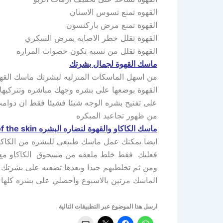
القهوه تمنع تسوس الاسنان
القهوة تمنع مرض باركنسون
القهوة تقلل خطر الاصابه بمرض السكري
القهوة تقلل من نسبه تكون حصوات المراره
ماسك القهوة لجمال بشرتك
من اسهل الماسكات المنزليه لبشرتك ماسك القهوة
القهوة بوضعها على بشره وجهك مباشره وتتركيها 
على تفتيح بشره الوجه شيئا فشيئا فقط ان دوامت
من ظهور تجاعيد المبكره
ماسك الكاكاو والقهوة لنضاره البشره Freshness of the skin
ايضا يمكنك عمل ماسك طبيعي للبشره من الكاكاو 
فعليك فقط خلط ملعقه من مسحوق الكاكاو مع مل
ومن ثم تخلطيهم جيدا وبعدها تضعيه على بشرتك
الماسك مرتين بالاسبوع واحصلي على بشره كلها 
ارسل هذا الموضوع عبر التطبيقات التالية