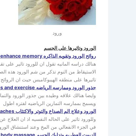
ورود
الورود وتاثيرها على الجسم
روائح الورود وتقويه الذاكره Smells of roses and enhance memory
هنالك دراسه المانيه تقول ان للورود تاثير على
الاستيقاظ من النوم تذكر من شم الورود هذه الصور
تاثيرها على منطقه الهيبوكامبس حيث ان الروائح 
جذور الورود وممارسه الرياضه Root roses and exercise
وايضا هنالك علاقه وطيده بين جذور الورود والتم
ويسمح بممارسه التمارين الرياضيه لفتره اطول
الورود وعلاج الم الصداع والتوتر والاكتئاب Treat pain and tension headaches
وللورود تاثير على الحاله النفسيه اذ ان العلاج عن 
في الجزء الانفعالي من المخ وعند استنشاق الورو
الزيوت العطريه وتدليك الجسم Essential oils and body massage