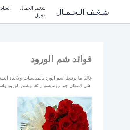
خطي
شغف الجمال
العناي
شـغـف الـجـمـال
لى
دخول
لمحتوى
فوائد شم الورود
غالبا ما يرتبط اسم الورد بالمناسبات ولاعياد الس
على المكان جوا رومانسيا رائعا ولشم الورود واست