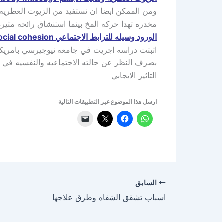
ومن الممكن ايضا ان نستفيد من الزيوت العطريه ا
مخدره تهدا حركه المخ بينما استنشاق رائحه مثيره 
الورود وسيله للترابط الاجتماعي Roses and a means for social cohesion
اثبتت دراسه اجريت في جامعه نيوجيرسي بامريكا ا
بصرف النظر عن حالته الاجتماعيه والنفسيه في ذا
التاثير الايجابي
ارسل هذا الموضوع عبر التطبيقات التالية
السابق
اسباب تشقق الشفاه وطرق علاجها