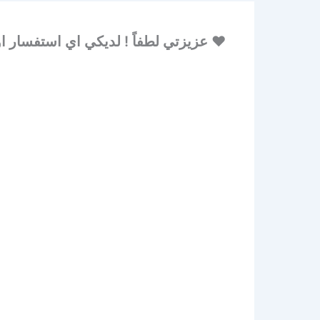
♥ عزيزتي لطفاً ! لديكي اي استفسار او