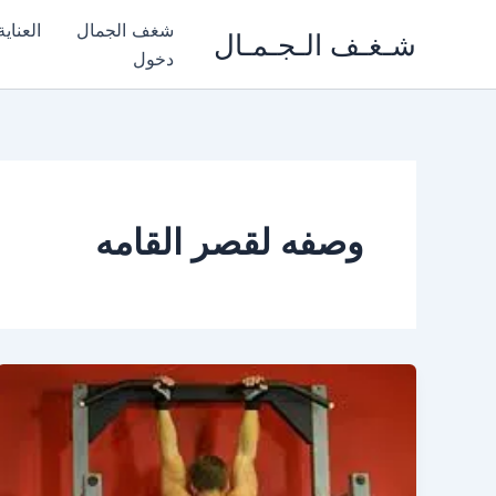
خطي
شغف الجمال
العناي
شـغـف الـجـمـال
لى
دخول
لمحتوى
وصفه لقصر القامه