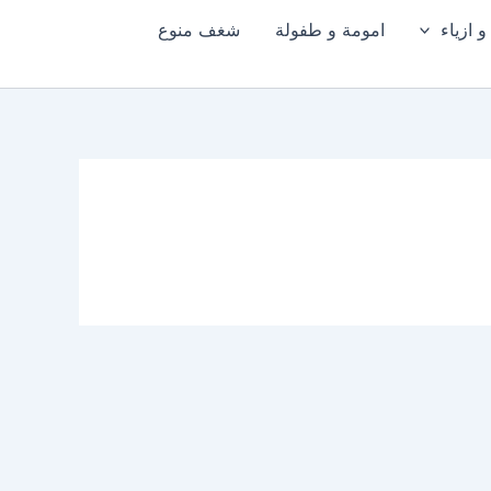
 ازياء
امومة و طفولة
شغف منوع