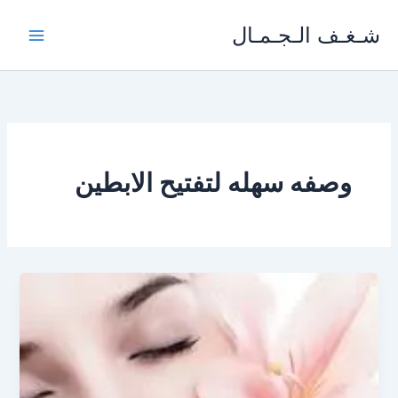
خطي
شـغـف الـجـمـال
لى
لمحتوى
وصفه سهله لتفتيح الابطين