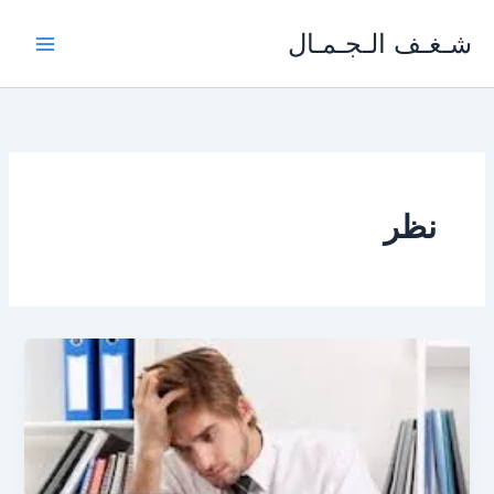
خطي
شـغـف الـجـمـال
لى
لمحتوى
نظر