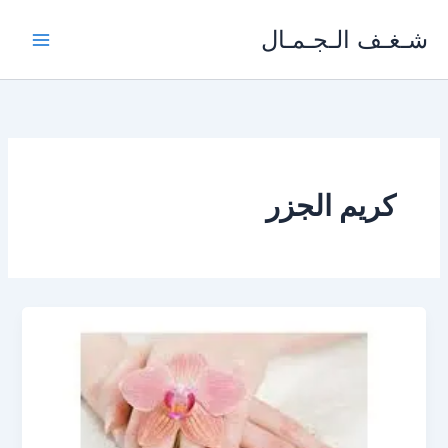
خطي
شـغـف الـجـمـال
لى
لمحتوى
كريم الجزر