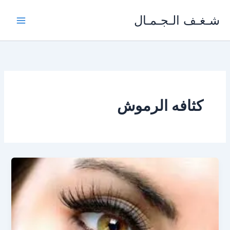
خطي
شـغـف الـجـمـال
لى
لمحتوى
كثافه الرموش