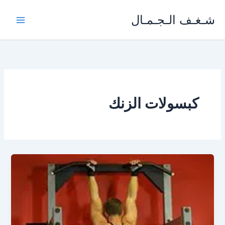
خطي
شـغـف الـجـمـال
لى
لمحتوى
كبسولات الزنك