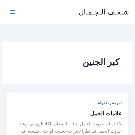
خطي
شـغـف الـجـمـال
لى
لمحتوى
كبر الجنين
امومة و طفولة
علامات الحمل
لاشك ان حدوث الحمل يجلب السعاده لكلا الزوجين وعند
حدوث الحمل قد تطرا تغيرات جسديه او حتى نفسيه على