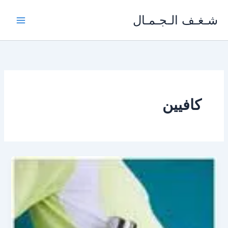
خطي
شـغـف الـجـمـال
لى
لمحتوى
كافيين