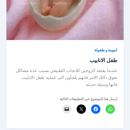
امومة و طفولة
طفل الانابيب
عندما يفتقد الزوجين للانجاب الطبيعي بسبب عده مشاكل
تعوق ذالك الامر فانهم يلجأون الى عمليه طفل الانابيب
فانها وسيله حديثه
ارسل هذا الموضوع عبر التطبيقات التالية