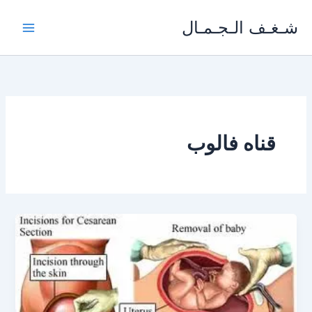
خطي
شـغـف الـجـمـال
لى
لمحتوى
قناه فالوب