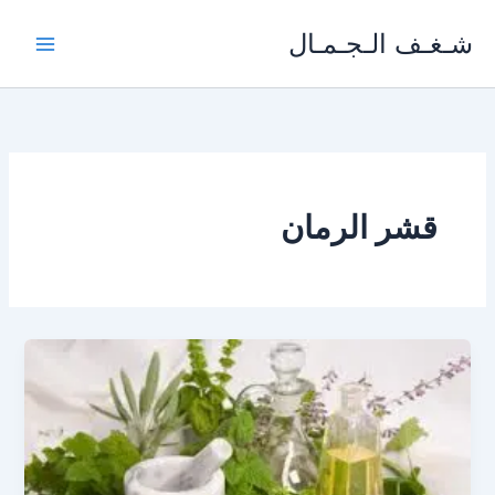
خطي
شـغـف الـجـمـال
لى
لمحتوى
قشر الرمان