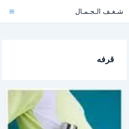
خطي
شـغـف الـجـمـال
لى
لمحتوى
قرفه