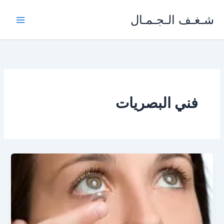
خطي
شـغـف الـجـمـال
لى
لمحتوى
فني البصريات