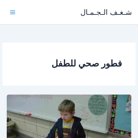
خطي
شـغـف الـجـمـال
لى
لمحتوى
فطور صحي للطفل