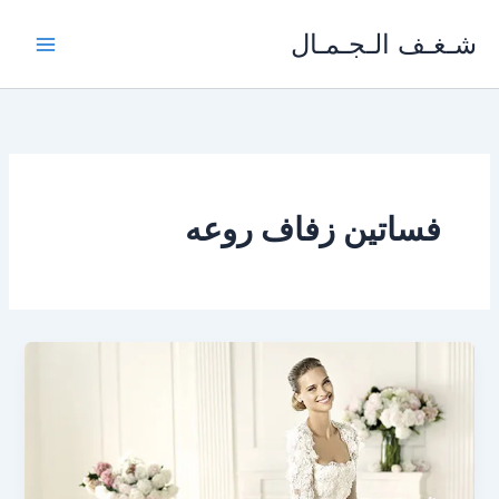
خطي
شـغـف الـجـمـال
لى
لمحتوى
فساتين زفاف روعه