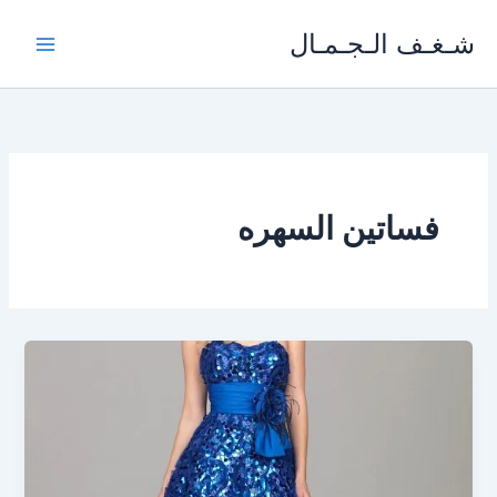
خطي
شـغـف الـجـمـال
لى
لمحتوى
فساتين السهره