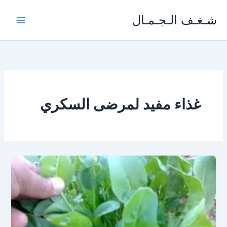
خطي
شـغـف الـجـمـال
لى
لمحتوى
غذاء مفيد لمرضى السكري