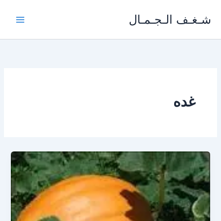
خطي
شـغـف الـجـمـال
لى
لمحتوى
غده