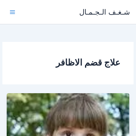
خطي
شـغـف الـجـمـال
لى
لمحتوى
علاج قضم الاظافر