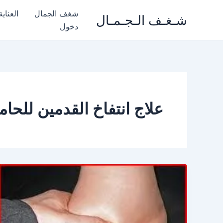
خطي
شغف الجمال
العناي
شـغـف الـجـمـال
لى
دخول
لمحتوى
علاج انتفاخ القدمين للحام