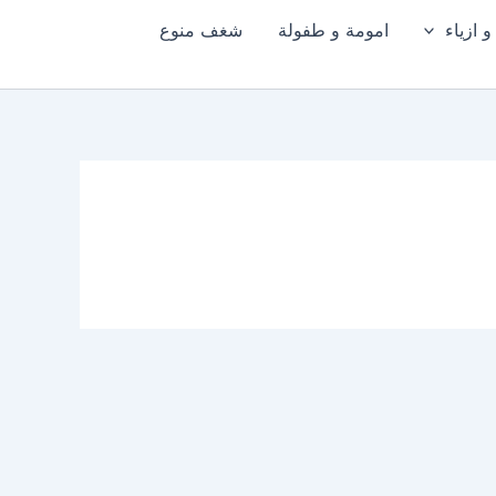
 ازياء
امومة و طفولة
شغف منوع