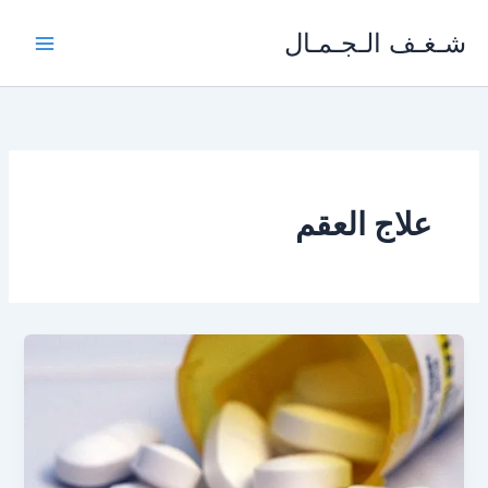
خطي
شـغـف الـجـمـال
لى
لمحتوى
علاج العقم