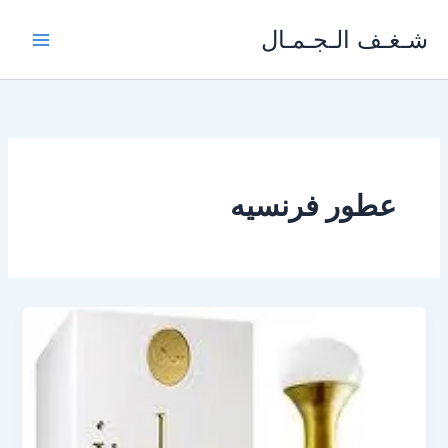
خطي
شـغـف الـجـمـال
لى
لمحتوى
عطور فرنسيه