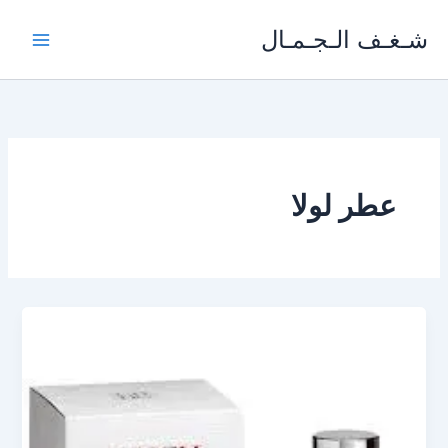
خطي
شـغـف الـجـمـال
لى
لمحتوى
عطر لولا