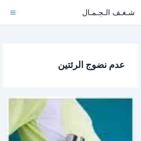
خطي
شـغـف الـجـمـال
لى
لمحتوى
عدم نضوج الرئتين