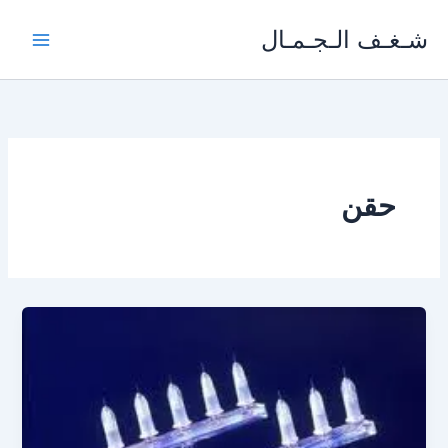
خطي
شـغـف الـجـمـال
لى
لمحتوى
حقن