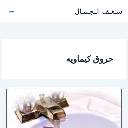
خطي
شـغـف الـجـمـال
لى
لمحتوى
حروق كيماويه