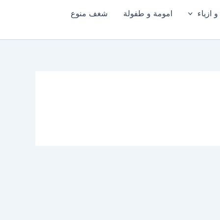
 ازياء
امومة و طفولة
شغف منوع